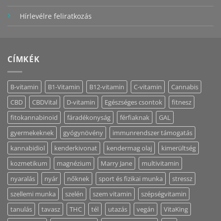
Hírlevélre feliratkozás
CÍMKÉK
B-vitamin
B1-Vitamin
B12-vitamin
C-vitamin
Cannabis
CBD
CBDVital
D-vitamin
Egészséges csontok
fitnesz
fitokannabinoid
fáradékonyság
férfiaknak
GAL
gyermekeknek
gyógynövény
immunrendszer támogatás
kannabidiol
kenderkivonat
kendermag olaj
kimerültség
kozmetikum
magnézium
Marry Jane
multivitamin
nyaralás
nyár
nőknek
sport és fizikai munka
stressz
szellemi munka
szelén
szem vitamin
szépségvitamin
tanulás
tavasz
THC
tél
utazás
vegán
VitaKing