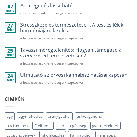
hozzászólás
Az öregedés lassítható
07
a(z)
Támogasd
márc
Az
a hozzászólások lehetősége kikapcsolva
a
gyermeked
öregedés
mentálisan
lassítható
Stresszkezelés természetesen: A test és lélek
27
és
bejegyzéshez
febr
fizikailag
harmóniájának kulcsa
a
tanévkezdéshez
Stresszkezelés
a hozzászólások lehetősége kikapcsolva
bejegyzéshez
természetesen:
A
Tavaszi méregtelenítés: Hogyan támogasd a
25
test
febr
szervezeted természetesen?
és
Tavaszi
a hozzászólások lehetősége kikapcsolva
lélek
méregtelenítés:
harmóniájának
Hogyan
Útmutató az orvosi kannabisz hatásai kapcsán
kulcsa
24
támogasd
bejegyzéshez
febr
Útmutató
a hozzászólások lehetősége kikapcsolva
a
az
szervezeted
orvosi
természetesen?
kannabisz
CÍMKÉK
bejegyzéshez
hatásai
kapcsán
bejegyzéshez
agy
agyműködés
aranygyökér
ashwagandha
b-vitaminok
C-vitamin
cbd
egészség
gyermekeknek
gyógynövények
iskolakezdés
kannabidiol
kannabisz