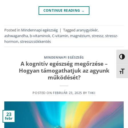
CONTINUE READING
→
Posted in
Mindennapi egészség
|
Tagged
aranygyökér
,
ashwagandha
,
b-vitaminok
,
C-vitamin
,
magnézium
,
stressz
,
stressz-
hormon
,
stresszcsökkentés
NAGY
MINDENNAPI EGÉSZSÉG
A kognitív egészség megőrzése –
Hogyan támogathatjuk az agyunk
BETŰ
működését?
POSTED ON
FEBRUÁR 23, 2025
BY
TAKI
23
febr