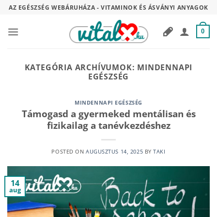
Skip
AZ EGÉSZSÉG WEBÁRUHÁZA - VITAMINOK ÉS ÁSVÁNYI ANYAGOK
to
content
0
KATEGÓRIA ARCHÍVUMOK:
MINDENNAPI
EGÉSZSÉG
MINDENNAPI EGÉSZSÉG
Támogasd a gyermeked mentálisan és
fizikailag a tanévkezdéshez
POSTED ON
AUGUSZTUS 14, 2025
BY
TAKI
14
aug