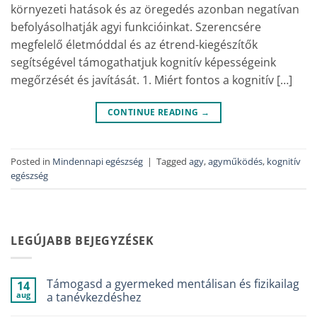
környezeti hatások és az öregedés azonban negatívan
befolyásolhatják agyi funkcióinkat. Szerencsére
megfelelő életmóddal és az étrend-kiegészítők
segítségével támogathatjuk kognitív képességeink
megőrzését és javítását. 1. Miért fontos a kognitív […]
CONTINUE READING
→
Posted in
Mindennapi egészség
|
Tagged
agy
,
agyműködés
,
kognitív
egészség
LEGÚJABB BEJEGYZÉSEK
Támogasd a gyermeked mentálisan és fizikailag
14
aug
a tanévkezdéshez
Nincs