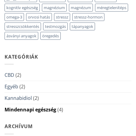
kognitív egészség
magnézium
magnézum
méregtelenítéps
omega-3
orvosi hatás
stressz
stressz-hormon
stresszcsökkentés
testmozgás
tápanyagok
ásványi anyagok
öregedés
KATEGÓRIÁK
CBD
(2)
Egyéb
(2)
Kannabidiol
(2)
Mindennapi egészség
(4)
ARCHÍVUM