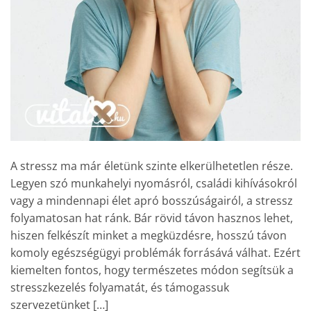
A stressz ma már életünk szinte elkerülhetetlen része.
Legyen szó munkahelyi nyomásról, családi kihívásokról
vagy a mindennapi élet apró bosszúságairól, a stressz
folyamatosan hat ránk. Bár rövid távon hasznos lehet,
hiszen felkészít minket a megküzdésre, hosszú távon
komoly egészségügyi problémák forrásává válhat. Ezért
kiemelten fontos, hogy természetes módon segítsük a
stresszkezelés folyamatát, és támogassuk
szervezetünket […]