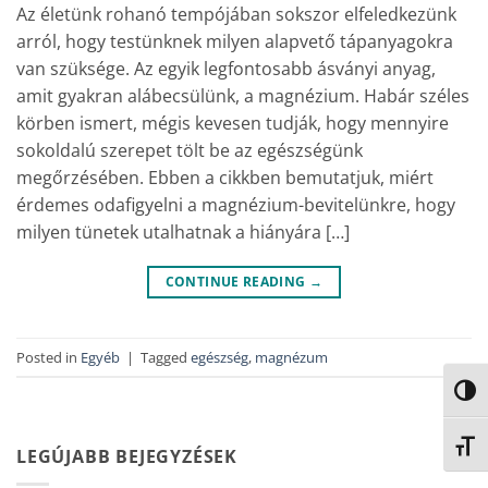
Az életünk rohanó tempójában sokszor elfeledkezünk
arról, hogy testünknek milyen alapvető tápanyagokra
van szüksége. Az egyik legfontosabb ásványi anyag,
amit gyakran alábecsülünk, a magnézium. Habár széles
körben ismert, mégis kevesen tudják, hogy mennyire
sokoldalú szerepet tölt be az egészségünk
megőrzésében. Ebben a cikkben bemutatjuk, miért
érdemes odafigyelni a magnézium-bevitelünkre, hogy
milyen tünetek utalhatnak a hiányára […]
CONTINUE READING
→
Posted in
Egyéb
|
Tagged
egészség
,
magnézum
NAGY
BETŰ
LEGÚJABB BEJEGYZÉSEK