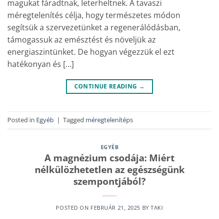
magukat fáradtnak, leterheltnek. A tavaszi
méregtelenítés célja, hogy természetes módon
segítsük a szervezetünket a regenerálódásban,
támogassuk az emésztést és növeljük az
energiaszintünket. De hogyan végezzük el ezt
hatékonyan és […]
CONTINUE READING
→
Posted in
Egyéb
|
Tagged
méregtelenítéps
EGYÉB
A magnézium csodája: Miért
nélkülözhetetlen az egészségünk
szempontjából?
POSTED ON
FEBRUÁR 21, 2025
BY
TAKI