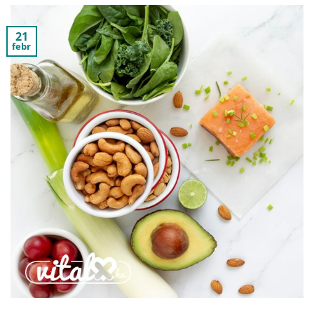
21
febr