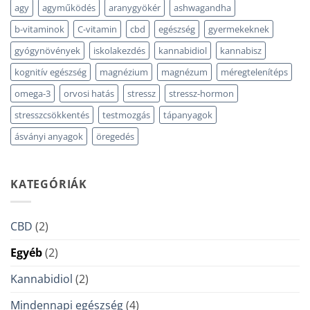
bejegyzéshez
agy
agyműködés
aranygyökér
ashwagandha
b-vitaminok
C-vitamin
cbd
egészség
gyermekeknek
gyógynövények
iskolakezdés
kannabidiol
kannabisz
kognitív egészség
magnézium
magnézum
méregtelenítéps
omega-3
orvosi hatás
stressz
stressz-hormon
stresszcsökkentés
testmozgás
tápanyagok
ásványi anyagok
öregedés
KATEGÓRIÁK
CBD
(2)
Egyéb
(2)
Kannabidiol
(2)
Mindennapi egészség
(4)