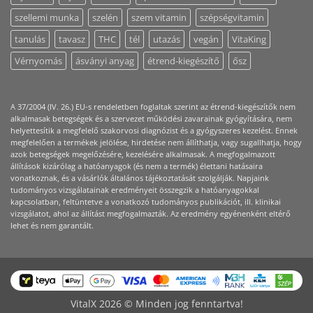
szellemi munka
szelén
szem vitamin
szépségvitamin
tanulás
tavasz
THC
tél
utazás
vegán
VitaKing
Vérnyomás
ásványi anyag
étrend-kiegészítő
ősz
A 37/2004 (IV. 26.) EU-s rendeletben foglaltak szerint az étrend-kiegészítők nem
alkalmasak betegségek és a szervezet működési zavarainak gyógyítására, nem
helyettesítik a megfelelő szakorvosi diagnózist és a gyógyszeres kezelést. Ennek
megfelelően a termékek jelölése, hirdetése nem állíthatja, vagy sugallhatja, hogy
azok betegségek megelőzésére, kezelésére alkalmasak. A megfogalmazott
állítások kizárólag a hatóanyagok (és nem a termék) élettani hatásaira
vonatkoznak, és a vásárlók általános tájékoztatását szolgálják. Napjaink
tudományos vizsgálatainak eredményeit összegzik a hatóanyagokkal
kapcsolatban, feltüntetve a vonatkozó tudományos publikációt, ill. klinikai
vizsgálatot, ahol az állítást megfogalmazták. Az eredmény egyénenként eltérő
lehet és nem garantált.
VitalX 2026 © Minden jog fenntartva!