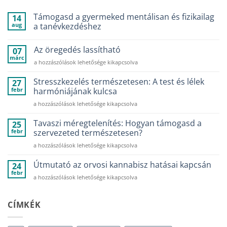
Támogasd a gyermeked mentálisan és fizikailag
14
aug
a tanévkezdéshez
Nincs
hozzászólás
Az öregedés lassítható
07
a(z)
Támogasd
márc
Az
a hozzászólások lehetősége kikapcsolva
a
gyermeked
öregedés
mentálisan
lassítható
Stresszkezelés természetesen: A test és lélek
27
és
bejegyzéshez
febr
fizikailag
harmóniájának kulcsa
a
tanévkezdéshez
Stresszkezelés
a hozzászólások lehetősége kikapcsolva
bejegyzéshez
természetesen:
A
Tavaszi méregtelenítés: Hogyan támogasd a
25
test
febr
szervezeted természetesen?
és
Tavaszi
a hozzászólások lehetősége kikapcsolva
lélek
méregtelenítés:
harmóniájának
Hogyan
Útmutató az orvosi kannabisz hatásai kapcsán
kulcsa
24
támogasd
bejegyzéshez
febr
Útmutató
a hozzászólások lehetősége kikapcsolva
a
az
szervezeted
orvosi
természetesen?
kannabisz
CÍMKÉK
bejegyzéshez
hatásai
kapcsán