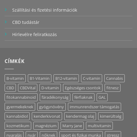
Szállítási és fizetési információk
CBD tudástár
Hírlevélre feliratkozás
CÍMKÉK
B-vitamin
B1-Vitamin
B12-vitamin
C-vitamin
Cannabis
CBD
CBDVital
D-vitamin
Egészséges csontok
fitnesz
fitokannabinoid
fáradékonyság
férfiaknak
GAL
gyermekeknek
gyógynövény
immunrendszer támogatás
kannabidiol
kenderkivonat
kendermag olaj
kimerültség
kozmetikum
magnézium
Marry Jane
multivitamin
nyaralás
nyár
nőknek
sport és fizikai munka
stressz