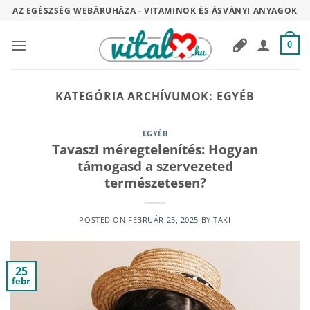
Skip
AZ EGÉSZSÉG WEBÁRUHÁZA - VITAMINOK ÉS ÁSVÁNYI ANYAGOK
to
content
0
KATEGÓRIA ARCHÍVUMOK:
EGYÉB
EGYÉB
Tavaszi méregtelenítés: Hogyan
támogasd a szervezeted
természetesen?
POSTED ON
FEBRUÁR 25, 2025
BY
TAKI
25
febr