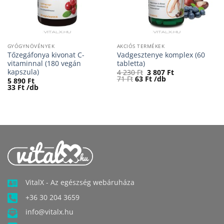
GYÓGYNÖVÉNYEK
AKCIÓS TERMÉKEK
Tőzegáfonya kivonat C-
Vadgesztenye komplex (60
vitaminnal (180 vegán
tabletta)
kapszula)
Original
Current
4 230
Ft
3 807
Ft
price
price
71
Ft
63
Ft
/db
5 890
Ft
was:
is:
33
Ft
/db
4
3
230 Ft.
807 Ft.
VitalX - Az egészség webáruháza
+36 30 204 3659
info@vitalx.hu