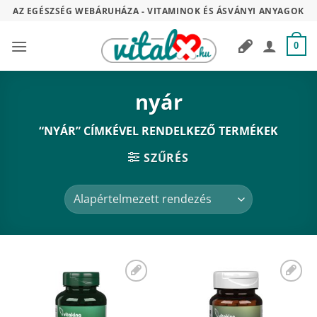
Skip
AZ EGÉSZSÉG WEBÁRUHÁZA - VITAMINOK ÉS ÁSVÁNYI ANYAGOK
to
content
0
nyár
“NYÁR” CÍMKÉVEL RENDELKEZŐ TERMÉKEK
SZŰRÉS
Kívánságaimhoz
Kívánságaimhoz