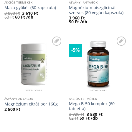
AKCIÓS TERMÉKEK
ÁSVÁNYI ANYAGOK
Magnézium biszglicinát –
Maca gyökér (60 kapszula)
szerves (80 vegán kapszula)
Original
Current
3 800
Ft
3 610
Ft
price
price
63
Ft
60
Ft
/db
3 960
Ft
was:
is:
50
Ft
/db
3
3
800 Ft.
610 Ft.
-5%
Kívánságaimhoz
Kívánságaimhoz
ÁSVÁNYI ANYAGOK
AKCIÓS TERMÉKEK
Mega B-50 komplex (60
Magnézium citrát por 160g
tabletta)
2 500
Ft
Original
Current
3 720
Ft
3 530
Ft
price
price
62
Ft
59
Ft
/db
was:
is:
3
3
720 Ft.
530 Ft.