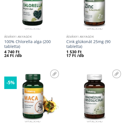
ÁSVÁNYI ANYAGOK
ÁSVÁNYI ANYAGOK
100% Chlorella alga (200
Cink glükonát 25mg (90
tabletta)
tabletta)
4 740
Ft
1 530
Ft
24
Ft
/db
17
Ft
/db
-5%
Kívánságaimhoz
Kívánságaimhoz