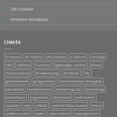
CBD tudástár
Hírlevélre feliratkozás
CÍMKÉK
B-vitamin
B1-Vitamin
B12-vitamin
C-vitamin
Cannabis
CBD
CBDVital
D-vitamin
Egészséges csontok
fitnesz
fitokannabinoid
fáradékonyság
férfiaknak
GAL
gyermekeknek
gyógynövény
immunrendszer támogatás
kannabidiol
kenderkivonat
kendermag olaj
kimerültség
kozmetikum
magnézium
Marry Jane
multivitamin
nyaralás
nyár
nőknek
sport és fizikai munka
stressz
szellemi munka
szelén
szem vitamin
szépségvitamin