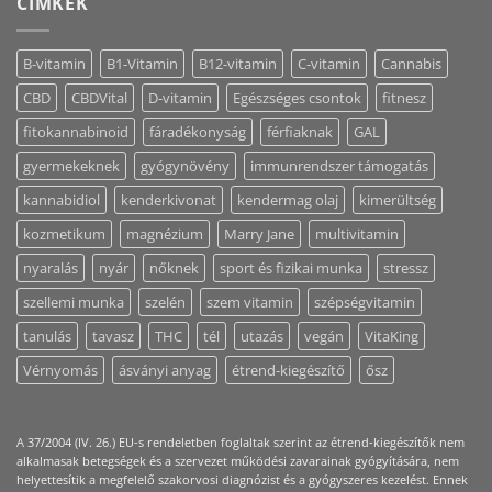
CÍMKÉK
B-vitamin
B1-Vitamin
B12-vitamin
C-vitamin
Cannabis
CBD
CBDVital
D-vitamin
Egészséges csontok
fitnesz
fitokannabinoid
fáradékonyság
férfiaknak
GAL
gyermekeknek
gyógynövény
immunrendszer támogatás
kannabidiol
kenderkivonat
kendermag olaj
kimerültség
kozmetikum
magnézium
Marry Jane
multivitamin
nyaralás
nyár
nőknek
sport és fizikai munka
stressz
szellemi munka
szelén
szem vitamin
szépségvitamin
tanulás
tavasz
THC
tél
utazás
vegán
VitaKing
Vérnyomás
ásványi anyag
étrend-kiegészítő
ősz
A 37/2004 (IV. 26.) EU-s rendeletben foglaltak szerint az étrend-kiegészítők nem
alkalmasak betegségek és a szervezet működési zavarainak gyógyítására, nem
helyettesítik a megfelelő szakorvosi diagnózist és a gyógyszeres kezelést. Ennek