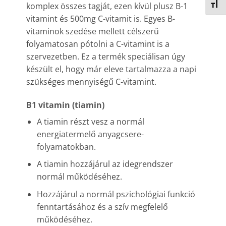
BETŰ
komplex összes tagját, ezen kívül plusz B-1
vitamint és 500mg C-vitamit is. Egyes B-
vitaminok szedése mellett célszerű
folyamatosan pótolni a C-vitamint is a
szervezetben. Ez a termék speciálisan úgy
készült el, hogy már eleve tartalmazza a napi
szükséges mennyiségű C-vitamint.
B1 vitamin (tiamin)
A tiamin részt vesz a normál
energiatermelő anyagcsere-
folyamatokban.
A tiamin hozzájárul az ideg­rendszer
normál működésé­hez.
Hozzájárul a normál pszichológiai funkció
fenntartásához és a szív megfelelő
működéséhez.