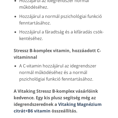
Hozzájárul az idegrendszer normál
működéséhez.
Hozzájárul a normál pszichológiai funkció
fenntartásához.
Hozzájárul a fáradtság és a kifáradás csök­
kentéséhez.
Stressz B-komplex vitamin, hozzáadott C-
vitaminnal
A C-vitamin hozzájárul az idegrendszer
normál műkö­déséhez és a normál
pszichológiai funkció fenntartásához.
A Vitaking Stressz B-komplex vásárlóink
kedvence. Egy kis plusz segítség még az
idegrendszerednek a
Vitaking Magnézium
citrát+B6 vitamin
összeállítás.