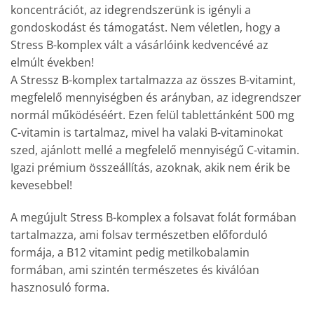
koncentrációt, az idegrendszerünk is igényli a
gondoskodást és támogatást. Nem véletlen, hogy a
Stress B-komplex vált a vásárlóink kedvencévé az
elmúlt években!
A Stressz B-komplex tartalmazza az összes B-vitamint,
megfelelő mennyiségben és arányban, az idegrendszer
normál működéséért. Ezen felül tablettánként 500 mg
C-vitamin is tartalmaz, mivel ha valaki B-vitaminokat
szed, ajánlott mellé a megfelelő mennyiségű C-vitamin.
Igazi prémium összeállítás, azoknak, akik nem érik be
kevesebbel!
A megújult Stress B-komplex a folsavat folát formában
tartalmazza, ami folsav természetben előforduló
formája, a B12 vitamint pedig metilkobalamin
formában, ami szintén természetes és kiválóan
hasznosuló forma.