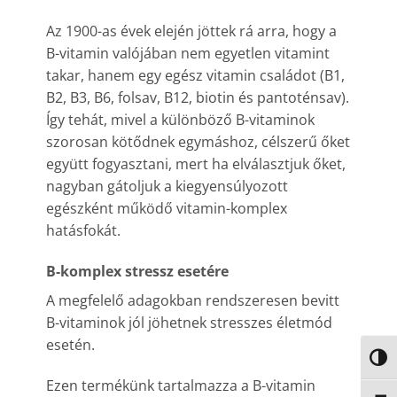
Az 1900-as évek elején jöttek rá arra, hogy a
B-vitamin valójában nem egyetlen vitamint
takar, hanem egy egész vitamin családot (B1,
B2, B3, B6, folsav, B12, biotin és pantoténsav).
Így tehát, mivel a különböző B-vitaminok
szorosan kötődnek egymáshoz, célszerű őket
együtt fogyasztani, mert ha elválasztjuk őket,
nagyban gátoljuk a kiegyensúlyozott
egészként működő vitamin-komplex
hatásfokát.
B-komplex stressz esetére
A megfelelő adagokban rendszeresen bevitt
B-vitaminok jól jöhetnek stresszes életmód
esetén.
NAGY
Ezen termékünk tartalmazza a B-vitamin