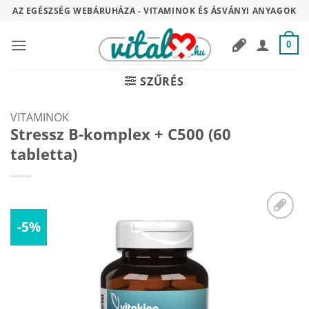
Skip
AZ EGÉSZSÉG WEBÁRUHÁZA - VITAMINOK ÉS ÁSVÁNYI ANYAGOK
to
content
0
SZŰRÉS
VITAMINOK
Stressz B-komplex + C500 (60
tabletta)
-5%
Kívánságaimhoz