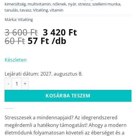
kimerültség
,
multivitamin
,
nőknek
,
nyár
,
stressz
,
szellemi munka
,
tanulás
,
tavasz
,
VitaKing
,
vitamin
Márka:
VitaKing
Original
Current
3 600
Ft
3 420
Ft
price
price
60
Ft
57
Ft
/db
was:
is:
3
3
Készleten
600 Ft.
420 Ft.
Lejárati dátum: 2027. augusztus 8.
Stressz B-komplex + C500 (60 tabletta) mennyiség
KOSÁRBA TESZEM
Stresszesek a mindennapjaid? Az idegrendszered
megérdemli a hatékony támogatást! Ahogy a modern
életmódunk folyamatosan követeli az éberséget és a