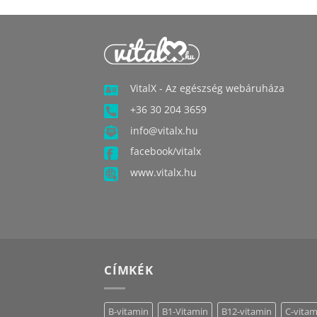
VitalX - Az egészség webáruháza
+36 30 204 3659
info@vitalx.hu
facebook/vitalx
www.vitalx.hu
CÍMKÉK
B-vitamin
B1-Vitamin
B12-vitamin
C-vitam