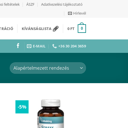
si feltételek
ÁSZF
Adatkezelési tájékoztató
Hírlevél
ZTRÁCIÓ
KÍVÁNSÁGLISTA
0
FT
0
E-MAIL
+36 30 204 3659
-5%
mhoz
Kívánságaimhoz