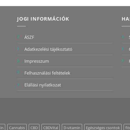
JOGI INFORMÁCIÓK
HA
ÁSZF
Adatkezelési tájékoztató
Impresszum
Felhasználási feltételek
Elállási nyilatkozat
in
Cannabis
CBD
CBDVital
D-vitamin
Egészséges csontok
fi