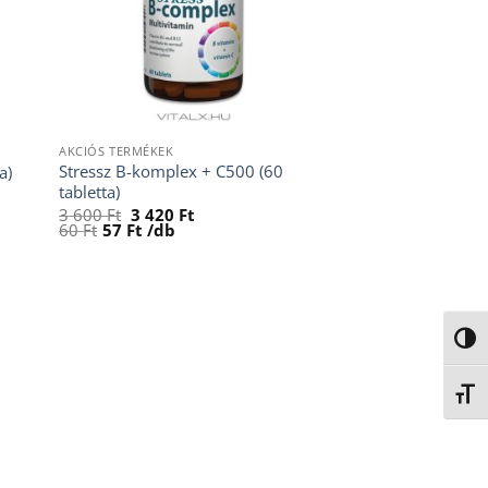
AKCIÓS TERMÉKEK
Stressz B-komplex + C500 (60
a)
tabletta)
Original
Current
3 600
Ft
3 420
Ft
price
price
60
Ft
57
Ft
/db
was:
is:
3
3
600 Ft.
420 Ft.
NAGY
BETŰ