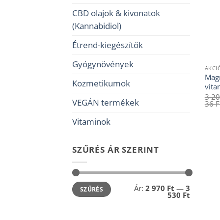
CBD olajok & kivonatok
(Kannabidiol)
Étrend-kiegészítők
Gyógynövények
AKCI
Mag
Kozmetikumok
vita
3 2
VEGÁN termékek
36
F
Vitaminok
SZŰRÉS ÁR SZERINT
Min
Max
Ár:
2 970 Ft
—
3
SZŰRÉS
ár
ár
530 Ft