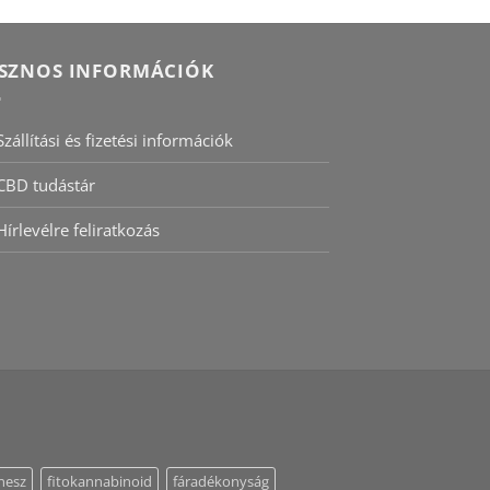
SZNOS INFORMÁCIÓK
Szállítási és fizetési információk
CBD tudástár
Hírlevélre feliratkozás
tnesz
fitokannabinoid
fáradékonyság