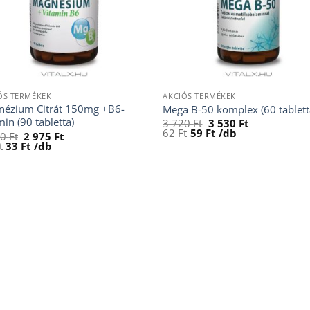
ÓS TERMÉKEK
AKCIÓS TERMÉKEK
nézium Citrát 150mg +B6-
Mega B-50 komplex (60 tablett
min (90 tabletta)
Original
Current
3 720
Ft
3 530
Ft
price
price
62
Ft
59
Ft
/db
Original
Current
00
Ft
2 975
Ft
was:
is:
price
price
t
33
Ft
/db
3
3
was:
is:
720 Ft.
530 Ft.
3
2
200 Ft.
975 Ft.