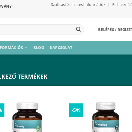
Szállítási és fizetési információk
Felhasználá
SVÁNYI
BELÉPÉS / REGIS
NFORMÁCIÓK
BLOG
KAPCSOLAT
ELKEZŐ TERMÉKEK
%
-5%
Kívánságaimhoz
Kívánságai