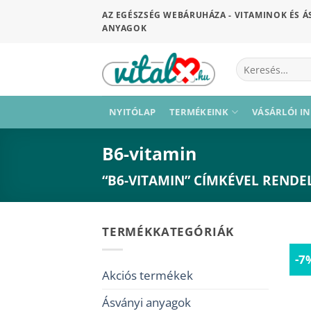
Skip
AZ EGÉSZSÉG WEBÁRUHÁZA - VITAMINOK ÉS Á
to
ANYAGOK
content
Keresés
a
következőre:
NYITÓLAP
TERMÉKEINK
VÁSÁRLÓI I
B6-vitamin
“B6-VITAMIN” CÍMKÉVEL REND
TERMÉKKATEGÓRIÁK
-7
Akciós termékek
Ásványi anyagok