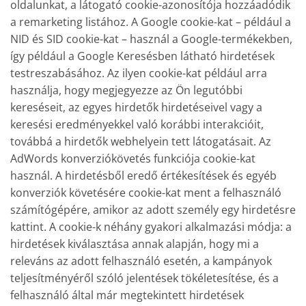
oldalunkat, a látogató cookie-azonosítója hozzáadódik
a remarketing listához. A Google cookie-kat – például a
NID és SID cookie-kat – használ a Google-termékekben,
így például a Google Keresésben látható hirdetések
testreszabásához. Az ilyen cookie-kat például arra
használja, hogy megjegyezze az Ön legutóbbi
kereséseit, az egyes hirdetők hirdetéseivel vagy a
keresési eredményekkel való korábbi interakcióit,
továbbá a hirdetők webhelyein tett látogatásait. Az
AdWords konverziókövetés funkciója cookie-kat
használ. A hirdetésből eredő értékesítések és egyéb
konverziók követésére cookie-kat ment a felhasználó
számítógépére, amikor az adott személy egy hirdetésre
kattint. A cookie-k néhány gyakori alkalmazási módja: a
hirdetések kiválasztása annak alapján, hogy mi a
releváns az adott felhasználó esetén, a kampányok
teljesítményéről szóló jelentések tökéletesítése, és a
felhasználó által már megtekintett hirdetések