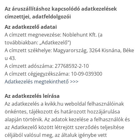
Az áruszállításhoz kapcsolódó adatkezelések
címzettjei, adatfeldolgozói
Az adatkezelő adatai
A címzett megnevezése: Noblehunt Kft. (a
továbbiakban: „Adatkezelő”)
A címzett székhelye: Magyarország, 3264 Kisnána, Béke
u 43.
A címzett adószáma: 27768592-2-10
A címzett cégjegyzékszáma: 10-09-039300
Adatkezelés megtekinthető >>>
Az adatkezelés leírása
Az adatkezelés a kvikk.hu weboldal felhasználóinak
önkéntes, tájékozott és határozott hozzájárulása
alapján történik. Az adatok kezelése a felhasználók és
az Adatkezelő között létrejött szerződés teljesítése
céljából valósul meg, az általuk igénybe vett