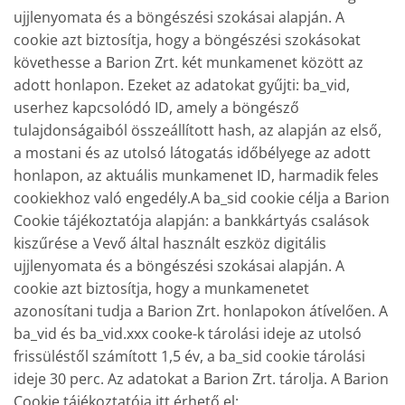
ujjlenyomata és a böngészési szokásai alapján. A
cookie azt biztosítja, hogy a böngészési szokásokat
követhesse a Barion Zrt. két munkamenet között az
adott honlapon. Ezeket az adatokat gyűjti: ba_vid,
userhez kapcsolódó ID, amely a böngésző
tulajdonságaiból összeállított hash, az alapján az első,
a mostani és az utolsó látogatás időbélyege az adott
honlapon, az aktuális munkamenet ID, harmadik feles
cookiekhoz való engedély.A ba_sid cookie célja a Barion
Cookie tájékoztatója alapján: a bankkártyás csalások
kiszűrése a Vevő által használt eszköz digitális
ujjlenyomata és a böngészési szokásai alapján. A
cookie azt biztosítja, hogy a munkamenetet
azonosítani tudja a Barion Zrt. honlapokon átívelően. A
ba_vid és ba_vid.xxx cooke-k tárolási ideje az utolsó
frissüléstől számított 1,5 év, a ba_sid cookie tárolási
ideje 30 perc. Az adatokat a Barion Zrt. tárolja. A Barion
Cookie tájékoztatója itt érhető el: