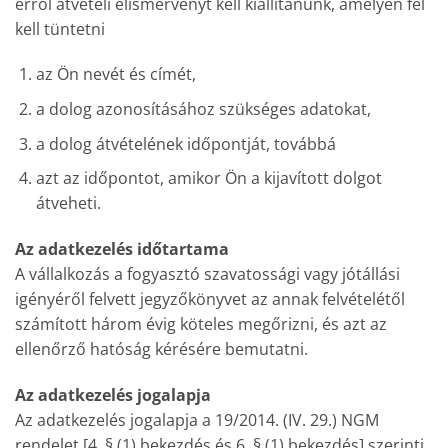
erről átvételi elismervényt kell kiállítanunk, amelyen fel
kell tüntetni
az Ön nevét és címét,
a dolog azonosításához szükséges adatokat,
a dolog átvételének időpontját, továbbá
azt az időpontot, amikor Ön a kijavított dolgot
átveheti.
Az adatkezelés időtartama
A vállalkozás a fogyasztó szavatossági vagy jótállási
igényéről felvett jegyzőkönyvet az annak felvételétől
számított három évig köteles megőrizni, és azt az
ellenőrző hatóság kérésére bemutatni.
Az adatkezelés jogalapja
Az adatkezelés jogalapja a 19/2014. (IV. 29.) NGM
rendelet [4. § (1) bekezdés és 6. § (1) bekezdés] szerinti