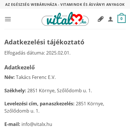
Skip
AZ EGÉSZSÉG WEBÁRUHÁZA - VITAMINOK ÉS ÁSVÁNYI ANYAGOK
to
content
0
Adatkezelési tájékoztató
Elfogadás dátuma:
2025.02.01.
Adatkezelő
Név:
Takács Ferenc E.V.
Székhely:
2851 Környe, Szőlődomb u. 1.
Levelezési cím, panaszkezelés:
2851 Környe,
Szőlődomb u. 1.
E-mail:
info@vitalx.hu