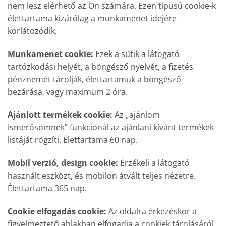
nem lesz elérhető az Ön számára. Ezen típusú cookie-k
élettartama kizárólag a munkamenet idejére
korlátozódik.
Munkamenet cookie:
Ezek a sütik a látogató
tartózkodási helyét, a böngésző nyelvét, a fizetés
pénznemét tárolják, élettartamuk a böngésző
bezárása, vagy maximum 2 óra.
Ajánlott termékek cookie:
Az „ajánlom
ismerősömnek” funkciónál az ajánlani kívánt termékek
listáját rögzíti. Élettartama 60 nap.
Mobil verzió, design cookie:
Érzékeli a látogató
használt eszközt, és mobilon átvált teljes nézetre.
Élettartama 365 nap.
Cookie elfogadás cookie:
Az oldalra érkezéskor a
figyelmeztető ablakban elfogadja a cookiek tárolásáról