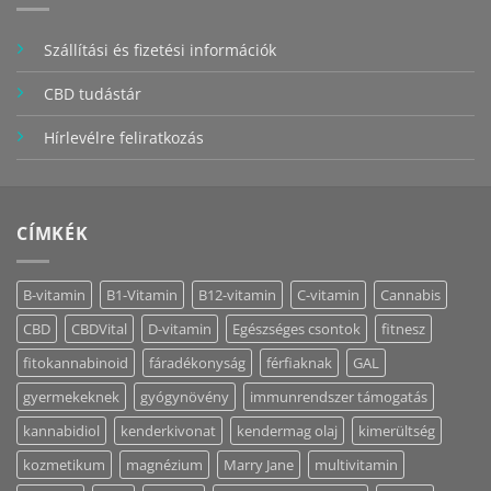
Szállítási és fizetési információk
CBD tudástár
Hírlevélre feliratkozás
CÍMKÉK
B-vitamin
B1-Vitamin
B12-vitamin
C-vitamin
Cannabis
CBD
CBDVital
D-vitamin
Egészséges csontok
fitnesz
fitokannabinoid
fáradékonyság
férfiaknak
GAL
gyermekeknek
gyógynövény
immunrendszer támogatás
kannabidiol
kenderkivonat
kendermag olaj
kimerültség
kozmetikum
magnézium
Marry Jane
multivitamin