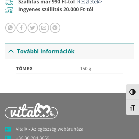
Szállítás már 990 Ft-tól
Részletek>
Ingyenes szállítás 20.000 Ft-tól
További információk
TÖMEG
150 g
NAGY
BETŰ
VitalX - Az egészség webáruháza
+36 30 204 3659