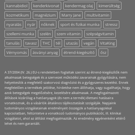
kannabidiol
kenderkivonat
kendermag olaj
kimerültség
kozmetikum
magnézium
Marry Jane
multivitamin
nyaralás
nyár
nőknek
sport és fizikai munka
stressz
szellemi munka
szelén
szem vitamin
szépségvitamin
tanulás
tavasz
THC
tél
utazás
vegán
VitaKing
Vérnyomás
ásványi anyag
étrend-kiegészítő
ősz
A 37/2004 (IV. 26.) EU-s rendeletben foglaltak szerint az étrend-kiegészítők nem
alkalmasak betegségek és a szervezet működési zavarainak gyógyítására, nem
helyettesítik a megfelelő szakorvosi diagnózist és a gyógyszeres kezelést. Ennek
megfelelően a termékek jelölése, hirdetése nem állíthatja, vagy sugallhatja, hogy
azok betegségek megelőzésére, kezelésére alkalmasak. A megfogalmazott
állítások kizárólag a hatóanyagok (és nem a termék) élettani hatásaira
vonatkoznak, és a vásárlók általános tájékoztatását szolgálják. Napjaink
tudományos vizsgálatainak eredményeit összegzik a hatóanyagokkal
kapcsolatban, feltüntetve a vonatkozó tudományos publikációt, ill. klinikai
vizsgálatot, ahol az állítást megfogalmazták. Az eredmény egyénenként eltérő
lehet és nem garantált.