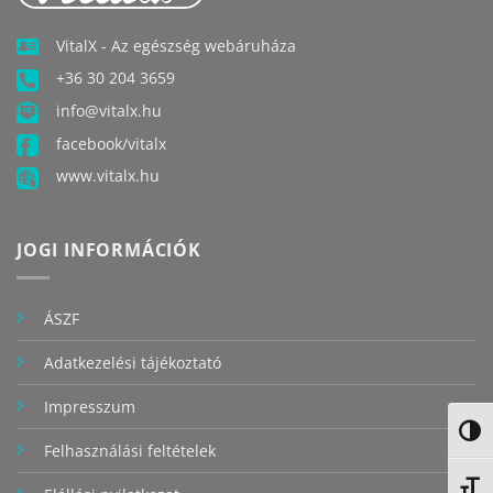
VitalX - Az egészség webáruháza
+36 30 204 3659
info@vitalx.hu
facebook/vitalx
www.vitalx.hu
JOGI INFORMÁCIÓK
ÁSZF
Adatkezelési tájékoztató
Impresszum
NAGY
Felhasználási feltételek
BETŰ