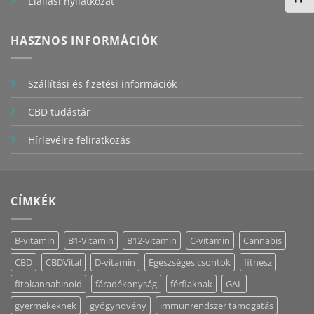
Elállási nyilatkozat
HASZNOS INFORMÁCIÓK
Szállítási és fizetési információk
CBD tudástár
Hírlevélre feliratkozás
CÍMKÉK
B-vitamin
B1-Vitamin
B12-vitamin
C-vitamin
Cannabis
CBD
CBDVital
D-vitamin
Egészséges csontok
fitnesz
fitokannabinoid
fáradékonyság
férfiaknak
GAL
gyermekeknek
gyógynövény
immunrendszer támogatás