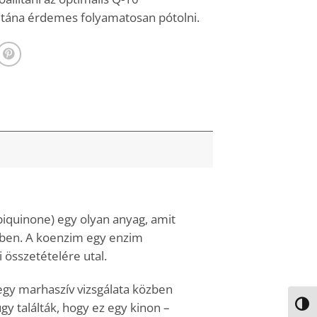
tána érdemes folyamatosan pótolni.
quinone) egy olyan anyag, amit
gben. A koenzim egy enzim
összetételére utal.
 egy marhaszív vizsgálata közben
gy találták, hogy ez egy kinon –
NAGY