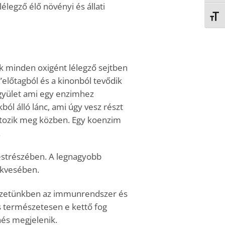
élegző élő növényi és állati
BETŰ
ik minden oxigént lélegző sejtben
előtagból és a kinonból tevődik
gyület ami egy enzimhez
ól álló lánc, ami úgy vesz részt
ltozik meg közben. Egy koenzim
.
estrészében. A legnagyobb
ékvesében.
vezetünkben az immunrendszer és
s természetesen e kettő fog
nés megjelenik.