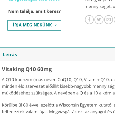
mennyiséget, u
Nem találja, amit keres?
ÍRJA MEG NEKÜNK
Leírás
Vitaking Q10 60mg
A Q10 koenzim (más néven CoQ10, Q10, Vitamin-Q10, ubi
minden élő szervezet előállít kisebb-nagyobb mennyisé
működéséhez szükséges. A nevében a Q és a 10 a kémiai 
Körülbelül 60 évvel ezelőtt a Wisconsin Egyetem kutatói
felfedeztek valami újat. Megvizsgálták ezt az anyagot és ú