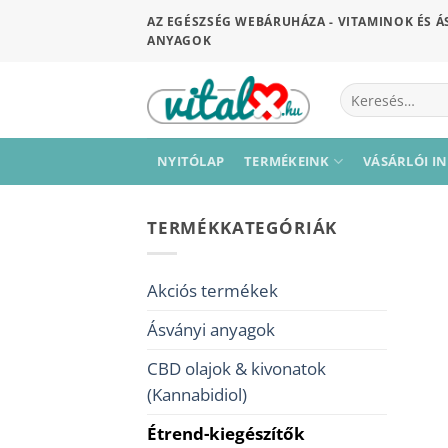
Skip
AZ EGÉSZSÉG WEBÁRUHÁZA - VITAMINOK ÉS Á
to
ANYAGOK
content
Keresés
a
következőre:
NYITÓLAP
TERMÉKEINK
VÁSÁRLÓI I
TERMÉKKATEGÓRIÁK
Akciós termékek
Ásványi anyagok
CBD olajok & kivonatok
(Kannabidiol)
Étrend-kiegészítők