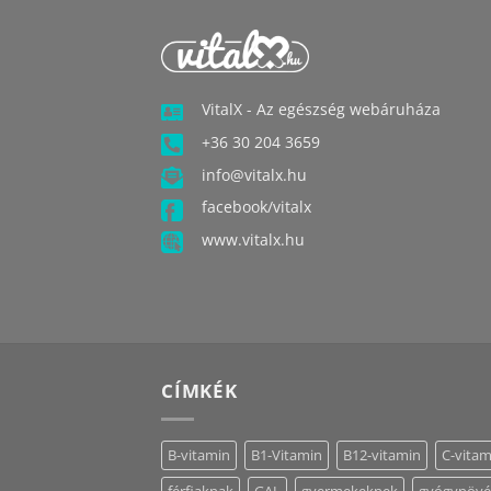
VitalX - Az egészség webáruháza
+36 30 204 3659
info@vitalx.hu
facebook/vitalx
www.vitalx.hu
CÍMKÉK
B-vitamin
B1-Vitamin
B12-vitamin
C-vitam
férfiaknak
GAL
gyermekeknek
gyógynöv