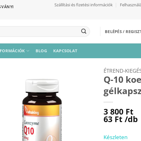
Szállítási és fizetési információk
Felhasználá
SVÁNYI
BELÉPÉS / REGIS
NFORMÁCIÓK
BLOG
KAPCSOLAT
ÉTREND-KIEGÉ
Q-10 ko
gélkapsz
Kívánságaimhoz
3 800
Ft
63
Ft
/db
Készleten