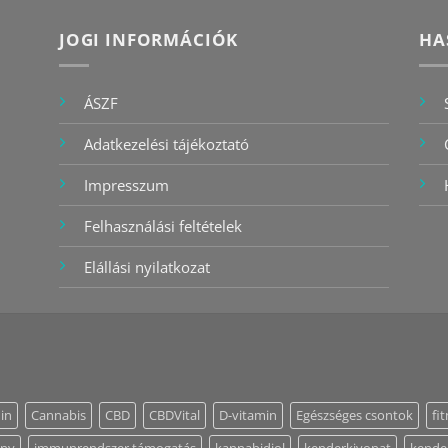
JOGI INFORMÁCIÓK
HA
ÁSZF
Adatkezelési tájékoztató
Impresszum
Felhasználási feltételek
Elállási nyilatkozat
in
Cannabis
CBD
CBDVital
D-vitamin
Egészséges csontok
fi
ény
immunrendszer támogatás
kannabidiol
kenderkivonat
kende