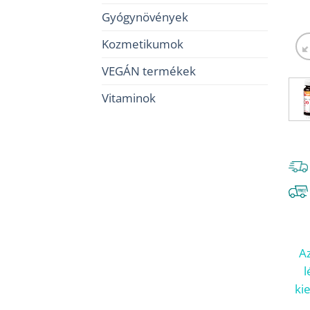
Gyógynövények
Kozmetikumok
VEGÁN termékek
Vitaminok
Az
l
ki