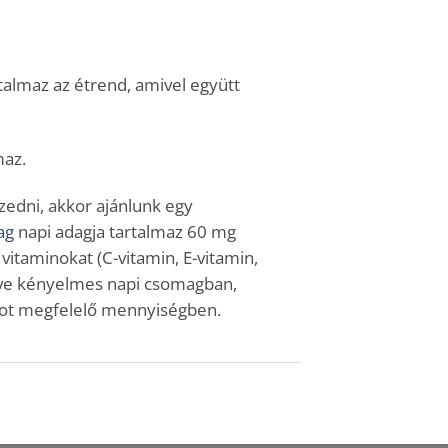
rtalmaz az étrend, amivel együtt
maz.
edni, akkor ajánlunk egy
ag
napi adagja tartalmaz 60 mg
vitaminokat (C-vitamin, E-vitamin,
ítve kényelmes napi csomagban,
agot megfelelő mennyiségben.