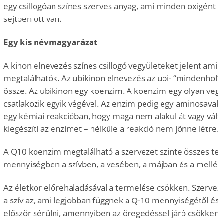
egy csillogóan színes szerves anyag, ami minden oxigént l
sejtben ott van.
Egy kis névmagyarázat
A kinon elnevezés színes csillogó vegyületeket jelent am
megtalálhatók. Az ubikinon elnevezés az ubi- “mindenhol”
össze. Az ubikinon egy koenzim. A koenzim egy olyan ve
csatlakozik egyik végével. Az enzim pedig egy aminosavakb
egy kémiai reakcióban, hogy maga nem alakul át vagy vá
kiegészíti az enzimet – nélküle a reakció nem jönne létre
A Q10 koenzim megtalálható a szervezet szinte összes t
mennyiségben a szívben, a vesében, a májban és a mell
Az életkor előrehaladásával a termelése csökken. Szer
a szív az, ami legjobban függnek a Q-10 mennyiségétől é
először sérülni, amennyiben az öregedéssel járó csökke