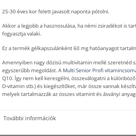
25-30 éves kor felett javasolt naponta pótolni.
Akkor a legjobb a hasznosulása, ha némi zsiradékot is ta
fogyasztja valaki.
Ez a termék gélkapszulánként 60 mg hatóanyagot tartal
Amennyiben nagy dózisú multivitamin mellé szeretnéd sz
egyszerűbb megoldást. A
Multi Senior Profi vitamincsom
Q10. Így nem kell keresgélni, összeválogatni a különböző 
D-vitamin stb.) és kiegészítőket, már össze vannak kész
melyek tartalmazzák az összes vitamint és ásványi any
További információk