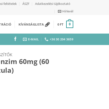
si feltételek
ÁSZF
Adatkezelési tájékoztató
Hírlevél
ZTRÁCIÓ
KÍVÁNSÁGLISTA
0
FT
0
E-MAIL
+36 30 204 3659
SZÍTŐK
enzim 60mg (60
ula)