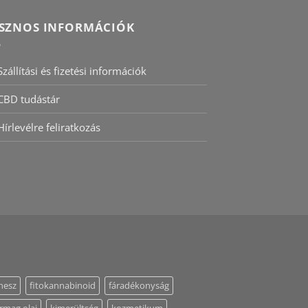
SZNOS INFORMÁCIÓK
Szállítási és fizetési információk
CBD tudástár
Hírlevélre feliratkozás
tnesz
fitokannabinoid
fáradékonyság
rmag olaj
kimerültség
kozmetikum