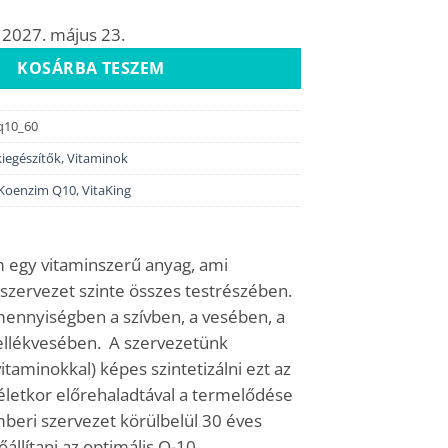
 2027. május 23.
KOSÁRBA TESZEM
q10_60
iegészítők
,
Vitaminok
Koenzim Q10
,
VitaKing
 egy vitaminszerű anyag, ami
szervezet szinte összes testrészében.
ennyiségben a szívben, a vesében, a
llékvesében. A szervezetünk
vitaminokkal) képes szintetizálni ezt az
életkor előrehaladtával a termelődése
beri szervezet körülbelül 30 éves
őállítani az optimális Q-10