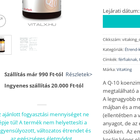
Lejárati dátum:
Cikkszám:
vitaking_
Kategóriák:
Étrend-k
Címkék:
férfiaknak
,
Márka:
VitaKing
Szállítás már 990 Ft-tól
Részletek>
A Q-10 koenzim
Ingyenes szállítás 20.000 Ft-tól
megtalálható a 
A legnagyobb m
májban és a me
 ajánlott fogyasztási mennyiséget ne
(ellentétben a 
épje túl! A termék nem helyettesíti a
anyagot, de az 
egyensúlyozott, változatos étrendet és
csökken. Az em
az egészséges életmódot.
koráig képes el