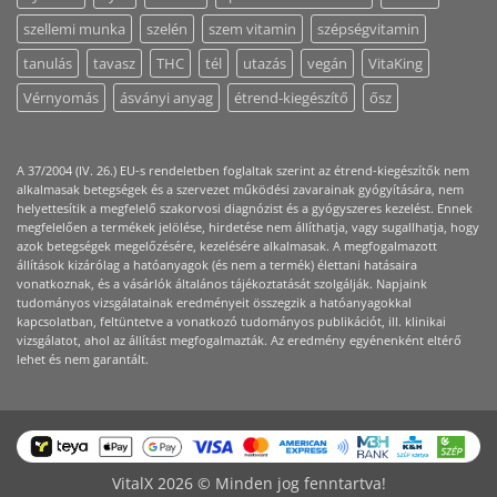
szellemi munka
szelén
szem vitamin
szépségvitamin
tanulás
tavasz
THC
tél
utazás
vegán
VitaKing
Vérnyomás
ásványi anyag
étrend-kiegészítő
ősz
A 37/2004 (IV. 26.) EU-s rendeletben foglaltak szerint az étrend-kiegészítők nem
alkalmasak betegségek és a szervezet működési zavarainak gyógyítására, nem
helyettesítik a megfelelő szakorvosi diagnózist és a gyógyszeres kezelést. Ennek
megfelelően a termékek jelölése, hirdetése nem állíthatja, vagy sugallhatja, hogy
azok betegségek megelőzésére, kezelésére alkalmasak. A megfogalmazott
állítások kizárólag a hatóanyagok (és nem a termék) élettani hatásaira
vonatkoznak, és a vásárlók általános tájékoztatását szolgálják. Napjaink
tudományos vizsgálatainak eredményeit összegzik a hatóanyagokkal
kapcsolatban, feltüntetve a vonatkozó tudományos publikációt, ill. klinikai
vizsgálatot, ahol az állítást megfogalmazták. Az eredmény egyénenként eltérő
lehet és nem garantált.
VitalX 2026 © Minden jog fenntartva!