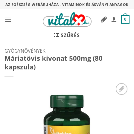
Skip
AZ EGÉSZSÉG WEBÁRUHÁZA - VITAMINOK ÉS ÁSVÁNYI ANYAGOK
to
content
0
SZŰRÉS
GYÓGYNÖVÉNYEK
Máriatövis kivonat 500mg (80
kapszula)
Kívánságaimhoz