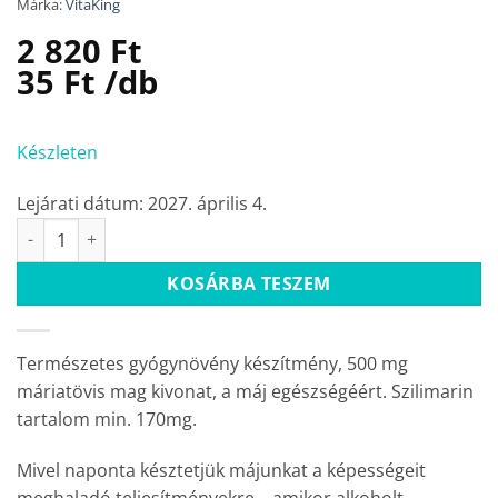
Márka:
VitaKing
2 820
Ft
35
Ft
/db
Készleten
Lejárati dátum: 2027. április 4.
Máriatövis kivonat 500mg (80 kapszula) mennyiség
KOSÁRBA TESZEM
Természetes gyógynövény készítmény, 500 mg
máriatövis mag kivonat, a máj egészségéért. Szilimarin
tartalom min. 170mg.
Mivel naponta késztetjük májunkat a képességeit
meghaladó teljesítményekre – amikor alkoholt