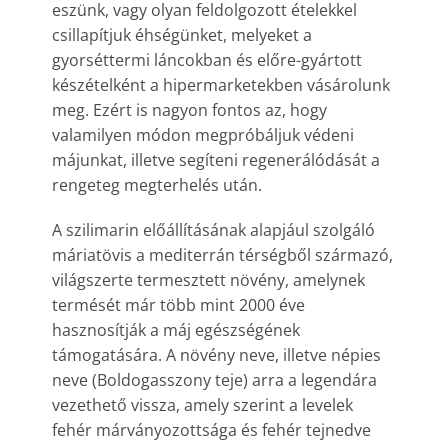
eszünk, vagy olyan feldolgozott ételekkel
csillapítjuk éhségünket, melyeket a
gyorséttermi láncokban és előre-gyártott
készételként a hipermarketekben vásárolunk
meg. Ezért is nagyon fontos az, hogy
valamilyen módon megpróbáljuk védeni
májunkat, illetve segíteni regenerálódását a
rengeteg megterhelés után.
A szilimarin előállításának alapjául szolgáló
máriatövis a mediterrán térségből származó,
világszerte termesztett növény, amelynek
termését már több mint 2000 éve
hasznosítják a máj egészségének
támogatására. A növény neve, illetve népies
neve (Boldogasszony teje) arra a legendára
vezethető vissza, amely szerint a levelek
fehér márványozottsága és fehér tejnedve