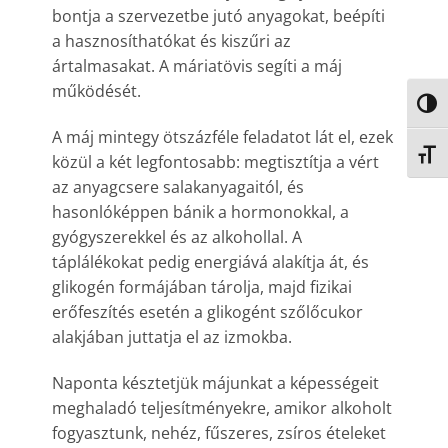
bontja a szervezetbe jutó anyagokat, beépíti
a hasznosíthatókat és kiszűri az
ártalmasakat. A máriatövis segíti a máj
működését.
NAGY
A máj mintegy ötszázféle feladatot lát el, ezek
BETŰ
közül a két legfontosabb: megtisztítja a vért
az anyagcsere salakanyagaitól, és
hasonlóképpen bánik a hormonokkal, a
gyógyszerekkel és az alkohollal. A
táplálékokat pedig energiává alakítja át, és
glikogén formájában tárolja, majd fizikai
erőfeszítés esetén a glikogént szőlőcukor
alakjában juttatja el az izmokba.
Naponta késztetjük májunkat a képességeit
meghaladó teljesítményekre, amikor alkoholt
fogyasztunk, nehéz, fűszeres, zsíros ételeket