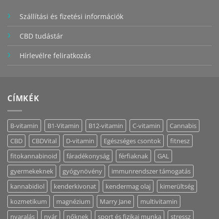
Szállítási és fizetési információk
CBD tudástár
Hírlevélre feliratkozás
CÍMKÉK
B-vitamin
B1-Vitamin
B12-vitamin
C-vitamin
Cannabis
CBD
CBDVital
D-vitamin
Egészséges csontok
fitnesz
fitokannabinoid
fáradékonyság
férfiaknak
GAL
gyermekeknek
gyógynövény
immunrendszer támogatás
kannabidiol
kenderkivonat
kendermag olaj
kimerültség
kozmetikum
magnézium
Marry Jane
multivitamin
nyaralás
nyár
nőknek
sport és fizikai munka
stressz