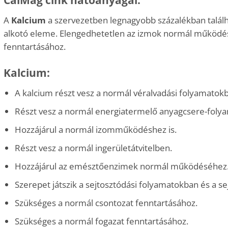
A
Kalcium
a szervezetben legnagyobb százalékban találh
alkotó eleme. Elengedhetetlen az izmok normál működé
fenntartásához.
Kalcium:
A kalcium részt vesz a normál véralvadási folyama­tok
Részt vesz a normál energiatermelő anyagcsere-foly
Hozzájárul a normál izomműködéshez is.
Részt vesz a normál ingerületátvitelben.
Hozzájárul az emésztőenzimek normál működéséhez
Szerepet játszik a sejtosztódási folyamatokban és a sej
Szükséges a normál csontozat fenntartá­sához.
Szükséges a normál fogazat fenntartásá­hoz.