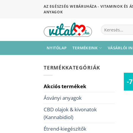
Skip
AZ EGÉSZSÉG WEBÁRUHÁZA - VITAMINOK ÉS Á
to
ANYAGOK
content
Keresés
a
következőre:
NYITÓLAP
TERMÉKEINK
VÁSÁRLÓI I
TERMÉKKATEGÓRIÁK
-
Akciós termékek
Ásványi anyagok
CBD olajok & kivonatok
(Kannabidiol)
Étrend-kiegészítők