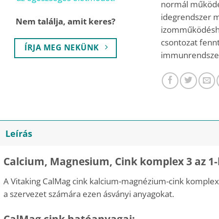
normál működé
idegrendszer 
Nem találja, amit keres?
izomműködéshez
csontozat fenn
ÍRJA MEG NEKÜNK
immunrendszer
Leírás
Calcium, Magnesium, Cink komplex 3 az 1-
A Vitaking CalMag cink kalcium-magnézium-cink komple
a szervezet számára ezen ásványi anyagokat.
CalMag cink hatóanyagai: