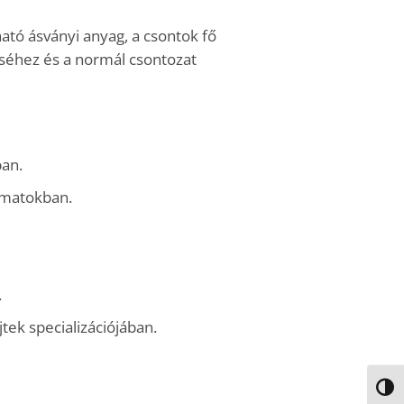
ató ásványi anyag, a csontok fő
séhez és a normál csontozat
ban.
amatokban.
.
tek specializációjában.
NAGY