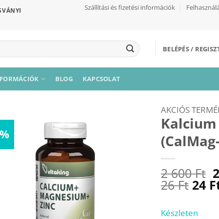
Szállítási és fizetési információk
Felhasználá
SVÁNYI
BELÉPÉS / REGIS
NFORMÁCIÓK
BLOG
KAPCSOLAT
AKCIÓS TERMÉ
Kalcium
7%
(CalMag-
Kívánságaimhoz
O
2 600
Ft
p
26
Ft
24
F
w
Készleten