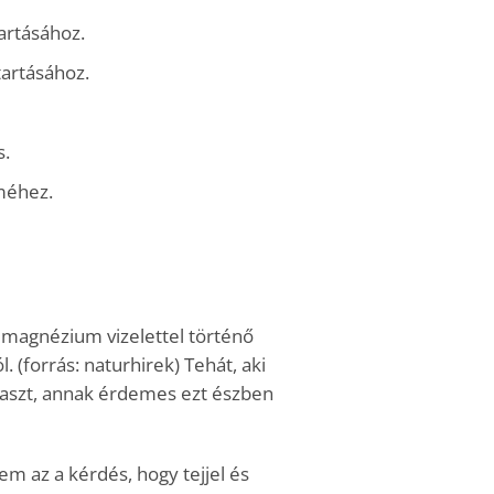
artásához.
tartásához.
s.
lméhez.
a magnézium vizelettel történő
. (forrás: naturhirek) Tehát, aki
gyaszt, annak érdemes ezt észben
m az a kérdés, hogy tejjel és