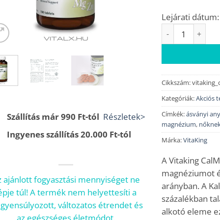
6
Lejárati dátum:
Kalcium + Magné
Cikkszám:
vitaking
Kategóriák:
Akciós 
Címkék:
ásványi an
Szállítás már 990 Ft-tól
Részletek>
magnézium
,
nőkne
Ingyenes szállítás 20.000 Ft-tól
Márka:
VitaKing
A Vitaking Cal
magnéziumot és
 ajánlott fogyasztási mennyiséget ne
arányban. A Ka
épje túl! A termék nem helyettesíti a
százalékban tal
egyensúlyozott, változatos étrendet és
alkotó eleme e
az egészséges életmódot.