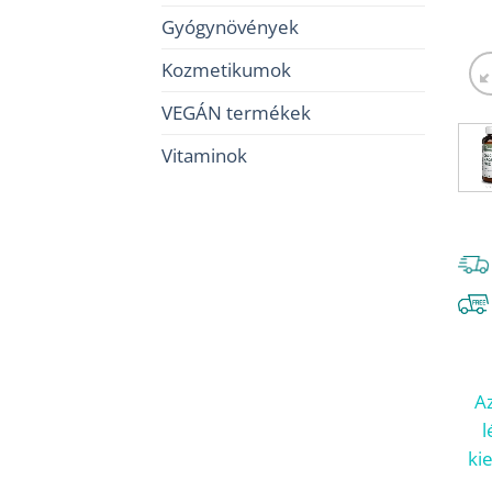
Gyógynövények
Kozmetikumok
VEGÁN termékek
Vitaminok
Az
l
ki