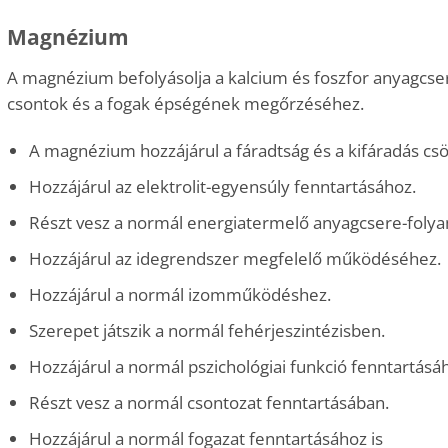
Magnézium
A magnézium befolyásolja a kalcium és foszfor anyagcser
csontok és a fogak épségének megőrzéséhez.
A magnézium hozzájárul a fáradtság és a kifáradás cs
Hozzájárul az elektrolit-egyensúly fenntar­tásához.
Részt vesz a normál energiatermelő anyagcsere-foly
Hozzájárul az idegrendszer megfelelő működéséhez.
Hozzájárul a normál izomműködéshez.
Szerepet játszik a normál fehérjesz­intézisben.
Hozzájárul a normál pszichológiai funkció fenntartásá
Részt vesz a normál csontozat fenntartá­sában.
Hozzájárul a normál fogazat fenntartásához is