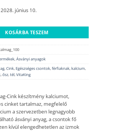
00 Ft.
420 Ft.
 2028. június 10.
zium + Cink (CalMag-Cink) (100 tabletta) mennyiség
KOSÁRBA TESZEM
_calmag_100
termékek
,
Ásványi anyagok
yag
,
Cink
,
Egészséges csontok
,
férfiaknak
,
kalcium
,
k
,
ősz
,
tél
,
VitaKing
Mag-Cink készítmény kalciumot,
 cinket tartalmaz, megfelelő
lcium a szervezetben legnagyobb
álható ásványi anyag, a csontok fő
zen kívül elengedhetetlen az izmok