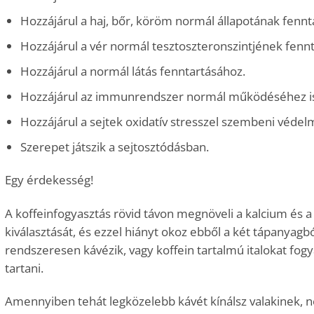
Hozzájárul a haj, bőr, köröm normál állapotának fennt
Hozzájárul a vér normál tesztoszteronszintjének fenn
Hozzájárul a normál látás fenntartásához.
Hozzájárul az immunrendszer normál működéséhez i
Hozzájárul a sejtek oxidatív stresszel szembeni véde
Szerepet játszik a sejtosztódásban.
Egy érdekesség!
A koffeinfogyasztás rövid távon megnöveli a kalcium és 
kiválasztását, és ezzel hiányt okoz ebből a két tápanyagból
rendszeresen kávézik, vagy koffein tartalmú italokat fo
tartani.
Amennyiben tehát legközelebb kávét kínálsz valakinek, ne