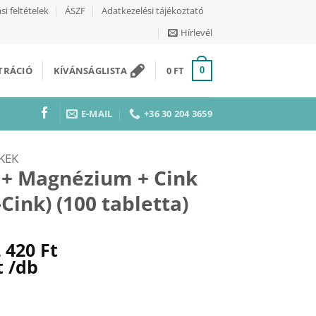
si feltételek
ÁSZF
Adatkezelési tájékoztató
Hírlevél
ZTRÁCIÓ
KÍVÁNSÁGLISTA
0
FT
0
E-MAIL
+36 30 204 3659
KEK
 + Magnézium + Cink
Cink) (100 tabletta)
riginal
Current
2 420
Ft
rice
price
t
/db
as:
is:
2
2