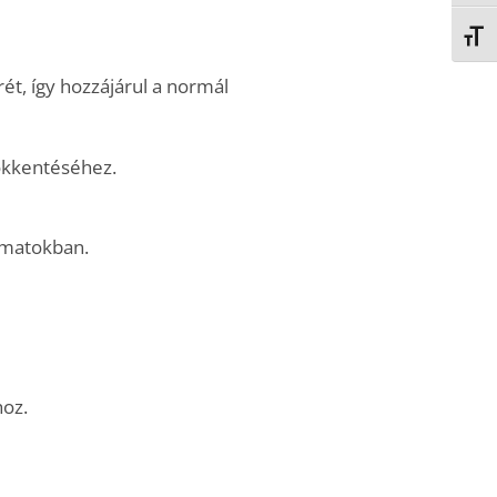
BETŰ
ét, így hozzájárul a normál
ök­kentéséhez.
amatokban.
hoz.