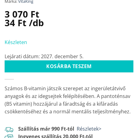
Márka:
VitaKing
3 070
Ft
34
Ft
/db
Készleten
Lejárati dátum: 2027. december 5.
KOSÁRBA TESZEM
Számos B-vitamin játszik szerepet az ingerületátvivő
anyagok és az idegsejtek felépítésében. A pantoténsav
(B5 vitamin) hozzájárul a fáradtság és a kifáradás
csökkentéséhez és a normál mentális teljesítményhez.
Szállítás már 990 Ft-tól
Részletek>
Ingyenes szállítás 20.000 Ft-tól