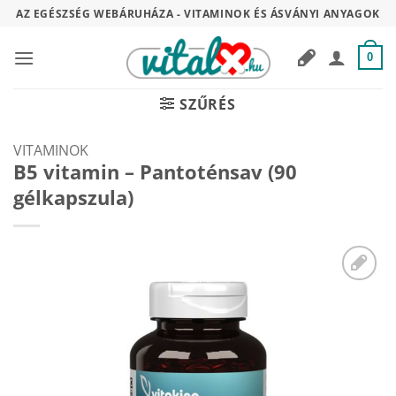
Skip
AZ EGÉSZSÉG WEBÁRUHÁZA - VITAMINOK ÉS ÁSVÁNYI ANYAGOK
to
content
0
SZŰRÉS
VITAMINOK
B5 vitamin – Pantoténsav (90
gélkapszula)
Kívánságaimhoz