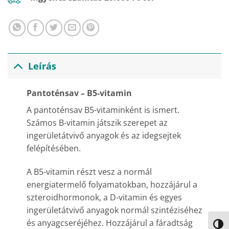
Leírás
Pantoténsav – B5-vitamin
A pantoténsav B5-vitaminként is ismert.
Számos B-vitamin játszik szerepet az
ingerületátvivő anyagok és az idegsejtek
felépítésében.
A B5-vitamin részt vesz a normál
energiatermelő folyamatokban, hozzájárul a
szteroidhormonok, a D-vitamin és egyes
ingerületátvivő anyagok normál szintéziséhez
és anyagcseréjéhez. Hozzájárul a fáradtság
NAGY