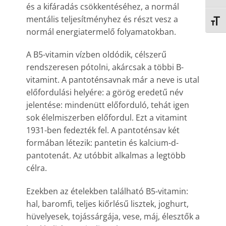
és a kifáradás csökkentéséhez, a normál
mentális teljesítményhez és részt vesz a
BETŰ
normál energiatermelő folyamatokban.
A B5-vitamin vízben oldódik, célszerű
rendszeresen pótolni, akárcsak a többi B-
vitamint. A pantoténsavnak már a neve is utal
előfordulási helyére: a görög eredetű név
jelentése: mindenütt előforduló, tehát igen
sok élelmiszerben előfordul. Ezt a vitamint
1931-ben fedezték fel. A pantoténsav két
formában létezik: pantetin és kalcium-d-
pantotenát. Az utóbbit alkalmas a legtöbb
célra.
Ezekben az ételekben található B5-vitamin:
hal, baromfi, teljes kiőrlésű lisztek, joghurt,
hüvelyesek, tojássárgája, vese, máj, élesztők a