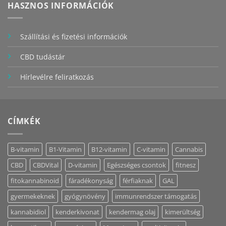
HASZNOS INFORMÁCIÓK
Szállítási és fizetési információk
CBD tudástár
Hírlevélre feliratkozás
CÍMKÉK
B-vitamin
B1-Vitamin
B12-vitamin
C-vitamin
Cannabis
CBD
CBDVital
D-vitamin
Egészséges csontok
fitnesz
fitokannabinoid
fáradékonyság
férfiaknak
GAL
gyermekeknek
gyógynövény
immunrendszer támogatás
kannabidiol
kenderkivonat
kendermag olaj
kimerültség