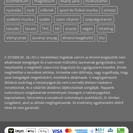
kozmetikum
magnézium
Marry Jane
multivitamin
nyaralás
nyár
nőknek
sport és fizikai munka
stressz
szellemi munka
szelén
szem vitamin
szépségvitamin
tanulás
tavasz
THC
tél
utazás
vegán
VitaKing
Vérnyomás
ásványi anyag
étrend-kiegészítő
ősz
A 37/2004 (IV. 26.) EU-s rendeletben foglaltak szerint az étrend-kiegészítők nem
alkalmasak betegségek és a szervezet működési zavarainak gyógyítására, nem
helyettesítik a megfelelő szakorvosi diagnózist és a gyógyszeres kezelést. Ennek
megfelelően a termékek jelölése, hirdetése nem állíthatja, vagy sugallhatja, hogy
azok betegségek megelőzésére, kezelésére alkalmasak. A megfogalmazott
állítások kizárólag a hatóanyagok (és nem a termék) élettani hatásaira
vonatkoznak, és a vásárlók általános tájékoztatását szolgálják. Napjaink
tudományos vizsgálatainak eredményeit összegzik a hatóanyagokkal
kapcsolatban, feltüntetve a vonatkozó tudományos publikációt, ill. klinikai
vizsgálatot, ahol az állítást megfogalmazták. Az eredmény egyénenként eltérő
lehet és nem garantált.