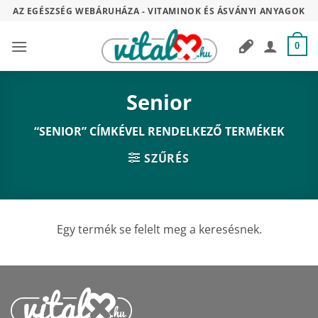
Skip
AZ EGÉSZSÉG WEBÁRUHÁZA - VITAMINOK ÉS ÁSVÁNYI ANYAGOK
to
content
0
Senior
“SENIOR” CÍMKÉVEL RENDELKEZŐ TERMÉKEK
SZŰRÉS
Egy termék se felelt meg a keresésnek.