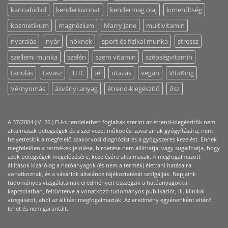
kannabidiol
kenderkivonat
kendermag olaj
kimerültség
kozmetikum
magnézium
Marry Jane
multivitamin
nyaralás
nyár
nőknek
sport és fizikai munka
stressz
szellemi munka
szelén
szem vitamin
szépségvitamin
tanulás
tavasz
THC
tél
utazás
vegán
VitaKing
Vérnyomás
ásványi anyag
étrend-kiegészítő
ősz
A 37/2004 (IV. 26.) EU-s rendeletben foglaltak szerint az étrend-kiegészítők nem
alkalmasak betegségek és a szervezet működési zavarainak gyógyítására, nem
helyettesítik a megfelelő szakorvosi diagnózist és a gyógyszeres kezelést. Ennek
megfelelően a termékek jelölése, hirdetése nem állíthatja, vagy sugallhatja, hogy
azok betegségek megelőzésére, kezelésére alkalmasak. A megfogalmazott
állítások kizárólag a hatóanyagok (és nem a termék) élettani hatásaira
vonatkoznak, és a vásárlók általános tájékoztatását szolgálják. Napjaink
tudományos vizsgálatainak eredményeit összegzik a hatóanyagokkal
kapcsolatban, feltüntetve a vonatkozó tudományos publikációt, ill. klinikai
vizsgálatot, ahol az állítást megfogalmazták. Az eredmény egyénenként eltérő
lehet és nem garantált.