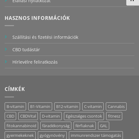
Elállási nyilatkozat
HASZNOS INFORMÁCIÓK
Szállítási és fizetési információk
CBD tudástár
Hírlevélre feliratkozás
CÍMKÉK
B-vitamin
B1-Vitamin
B12-vitamin
C-vitamin
Cannabis
CBD
CBDVital
D-vitamin
Egészséges csontok
fitnesz
fitokannabinoid
fáradékonyság
férfiaknak
GAL
gyermekeknek
gyógynövény
immunrendszer támogatás