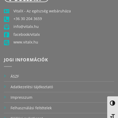
VitalX - Az egészség webáruháza
+36 30 204 3659
info@vitalx.hu
facebook/vitalx
www.vitalx.hu
JOGI INFORMÁCIÓK
ÁSZF
Adatkezelési tájékoztató
Impresszum
NAGY
Felhasználási feltételek
BETŰ