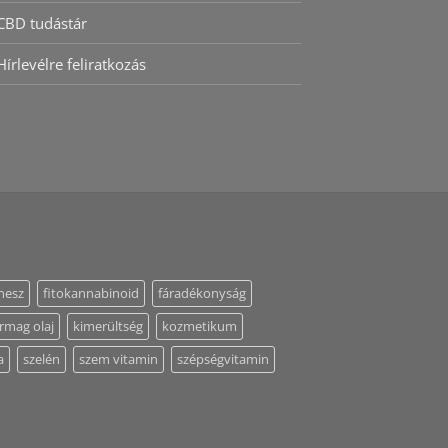
CBD tudástár
Hírlevélre feliratkozás
tnesz
fitokannabinoid
fáradékonyság
rmag olaj
kimerültség
kozmetikum
a
szelén
szem vitamin
szépségvitamin