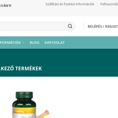
Szállítási és fizetési információk
Felhasználá
SVÁNYI
BELÉPÉS / REGIS
NFORMÁCIÓK
BLOG
KAPCSOLAT
LKEZŐ TERMÉKEK
Kívánságaimhoz