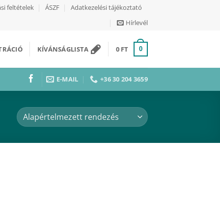
si feltételek
ÁSZF
Adatkezelési tájékoztató
Hírlevél
ZTRÁCIÓ
KÍVÁNSÁGLISTA
0
FT
0
E-MAIL
+36 30 204 3659