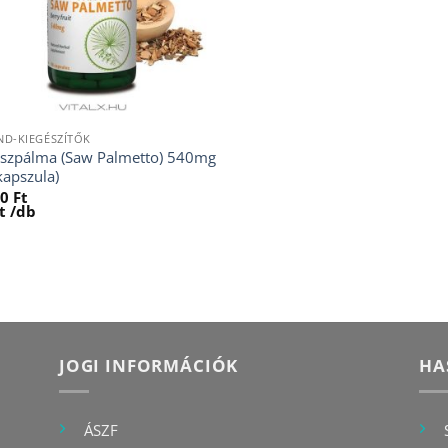
ND-KIEGÉSZÍTŐK
szpálma (Saw Palmetto) 540mg
kapszula)
60
Ft
t
/db
JOGI INFORMÁCIÓK
HA
ÁSZF