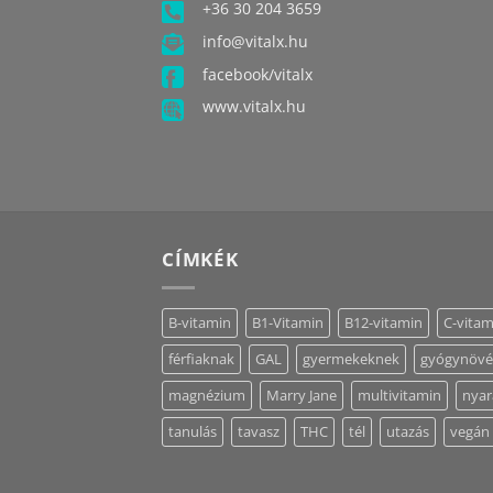
+36 30 204 3659
info@vitalx.hu
facebook/vitalx
www.vitalx.hu
CÍMKÉK
B-vitamin
B1-Vitamin
B12-vitamin
C-vitam
férfiaknak
GAL
gyermekeknek
gyógynöv
magnézium
Marry Jane
multivitamin
nyar
tanulás
tavasz
THC
tél
utazás
vegán