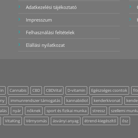
Adatkezelési tájékoztató
Impresszum
Felhasználási feltételek
Elállási nyilatkozat
in
Cannabis
CBD
CBDVital
D-vitamin
Egészséges csontok
fi
ény
immunrendszer támogatás
kannabidiol
kenderkivonat
kende
alás
nyár
nőknek
sport és fizikai munka
stressz
szellemi munk
VitaKing
Vérnyomás
ásványi anyag
étrend-kiegészítő
ősz