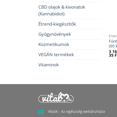
CBD olajok & kivonatok
(Kannabidiol)
Étrend-kiegészítők
Gyógynövények
ÉTRE
Fűré
Kozmetikumok
(90 
3 1
VEGÁN termékek
35
F
Vitaminok
VitalX - Az egészség webáruháza