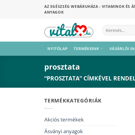
Skip
AZ EGÉSZSÉG WEBÁRUHÁZA - VITAMINOK ÉS Á
to
ANYAGOK
content
Keresés
a
következőre:
NYITÓLAP
TERMÉKEINK
VÁSÁRLÓI I
prosztata
“PROSZTATA” CÍMKÉVEL RENDE
TERMÉKKATEGÓRIÁK
Akciós termékek
Ásványi anyagok